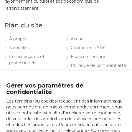
rayonnement culturel et socioéconomique de
l’arrondissement.
Plan du site
À propos
Accueil
Nouvelles
Contacter la SDC
Commerçants et
Espace membre
professionels
Politique de confidentialité
Investir
English
Info visiteurs
Gérer vos paramètres de
confidentialité
Contacter la SDC
Les témoins (ou cookies) recueillent des informations qui
Inscrivez-vous à notre infolettre
nous permettent de mieux comprendre comment vous
utilisez notre site web afin d'améliorer votre expérience,
de vous offrir des produits ou des services personnalisés
et à des fins publicitaires. Pour continuer à utiliser le site
web avec tous les témoins, sélectionnez Autoriser tous