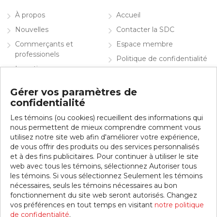
À propos
Accueil
Nouvelles
Contacter la SDC
Commerçants et
Espace membre
professionels
Politique de confidentialité
Investir
English
Info visiteurs
Gérer vos paramètres de
confidentialité
Contacter la SDC
Les témoins (ou cookies) recueillent des informations qui
Inscrivez-vous à notre infolettre
nous permettent de mieux comprendre comment vous
utilisez notre site web afin d'améliorer votre expérience,
de vous offrir des produits ou des services personnalisés
et à des fins publicitaires. Pour continuer à utiliser le site
web avec tous les témoins, sélectionnez Autoriser tous
les témoins. Si vous sélectionnez Seulement les témoins
nécessaires, seuls les témoins nécessaires au bon
fonctionnement du site web seront autorisés. Changez
vos préférences en tout temps en visitant
notre politique
© 2026 SDC Jean-Talon Est. Tous droits réservés.
de confidentialité
.