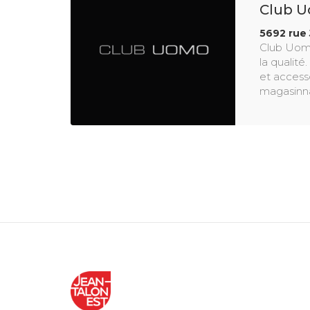
Club 
5692 rue 
Club Uomo
la qualité
et access
magasinnag