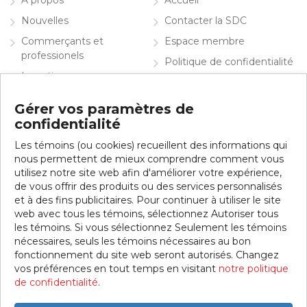
Nouvelles
Contacter la SDC
Commerçants et
Espace membre
professionels
Politique de confidentialité
Investir
English
Info visiteurs
Gérer vos paramètres de
confidentialité
Contacter la SDC
Les témoins (ou cookies) recueillent des informations qui
Inscrivez-vous à notre infolettre
nous permettent de mieux comprendre comment vous
utilisez notre site web afin d'améliorer votre expérience,
de vous offrir des produits ou des services personnalisés
et à des fins publicitaires. Pour continuer à utiliser le site
web avec tous les témoins, sélectionnez Autoriser tous
les témoins. Si vous sélectionnez Seulement les témoins
nécessaires, seuls les témoins nécessaires au bon
fonctionnement du site web seront autorisés. Changez
vos préférences en tout temps en visitant
notre politique
© 2026 SDC Jean-Talon Est. Tous droits réservés.
de confidentialité
.
Ce site web a été réalisé grâce à la collaboration de la Ville