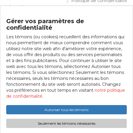
Politique de confidentialité
Investir
English
Info visiteurs
Gérer vos paramètres de
confidentialité
Contacter la SDC
Les témoins (ou cookies) recueillent des informations qui
Inscrivez-vous à notre infolettre
nous permettent de mieux comprendre comment vous
utilisez notre site web afin d'améliorer votre expérience,
de vous offrir des produits ou des services personnalisés
et à des fins publicitaires. Pour continuer à utiliser le site
web avec tous les témoins, sélectionnez Autoriser tous
les témoins. Si vous sélectionnez Seulement les témoins
nécessaires, seuls les témoins nécessaires au bon
fonctionnement du site web seront autorisés. Changez
vos préférences en tout temps en visitant
notre politique
© 2026 SDC Jean-Talon Est. Tous droits réservés.
de confidentialité
.
Ce site web a été réalisé grâce à la collaboration de la Ville
Autoriser tous les témoins
de Montréal.
Seulement les témoins nécessaires