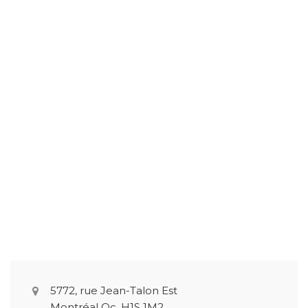
5772, rue Jean-Talon Est
Montréal Qc, H1S 1M2