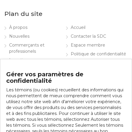
Plan du site
À propos
Accueil
Nouvelles
Contacter la SDC
Commerçants et
Espace membre
professionels
Politique de confidentialité
Investir
English
Info visiteurs
Gérer vos paramètres de
confidentialité
Contacter la SDC
Les témoins (ou cookies) recueillent des informations qui
Inscrivez-vous à notre infolettre
nous permettent de mieux comprendre comment vous
utilisez notre site web afin d'améliorer votre expérience,
de vous offrir des produits ou des services personnalisés
et à des fins publicitaires. Pour continuer à utiliser le site
web avec tous les témoins, sélectionnez Autoriser tous
les témoins. Si vous sélectionnez Seulement les témoins
nécessaires, seuls les témoins nécessaires au bon