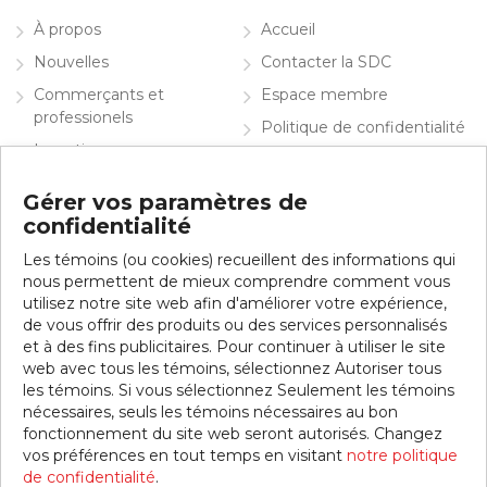
À propos
Accueil
Nouvelles
Contacter la SDC
Commerçants et
Espace membre
professionels
Politique de confidentialité
Investir
English
Info visiteurs
Gérer vos paramètres de
confidentialité
Contacter la SDC
Les témoins (ou cookies) recueillent des informations qui
Inscrivez-vous à notre infolettre
nous permettent de mieux comprendre comment vous
utilisez notre site web afin d'améliorer votre expérience,
de vous offrir des produits ou des services personnalisés
et à des fins publicitaires. Pour continuer à utiliser le site
web avec tous les témoins, sélectionnez Autoriser tous
les témoins. Si vous sélectionnez Seulement les témoins
nécessaires, seuls les témoins nécessaires au bon
fonctionnement du site web seront autorisés. Changez
vos préférences en tout temps en visitant
notre politique
© 2026 SDC Jean-Talon Est. Tous droits réservés.
de confidentialité
.