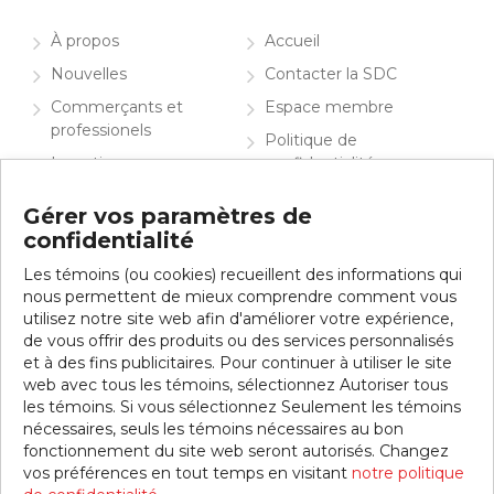
À propos
Accueil
Nouvelles
Contacter la SDC
Commerçants et
Espace membre
professionels
Politique de
Investir
confidentialité
Info visiteurs
English
Gérer vos paramètres de
confidentialité
Contacter la SDC
Les témoins (ou cookies) recueillent des informations qui
Inscrivez-vous à notre infolettre
nous permettent de mieux comprendre comment vous
utilisez notre site web afin d'améliorer votre expérience,
de vous offrir des produits ou des services personnalisés
et à des fins publicitaires. Pour continuer à utiliser le site
web avec tous les témoins, sélectionnez Autoriser tous
les témoins. Si vous sélectionnez Seulement les témoins
nécessaires, seuls les témoins nécessaires au bon
fonctionnement du site web seront autorisés. Changez
vos préférences en tout temps en visitant
notre politique
© 2026 SDC Jean-Talon Est. Tous droits réservés.